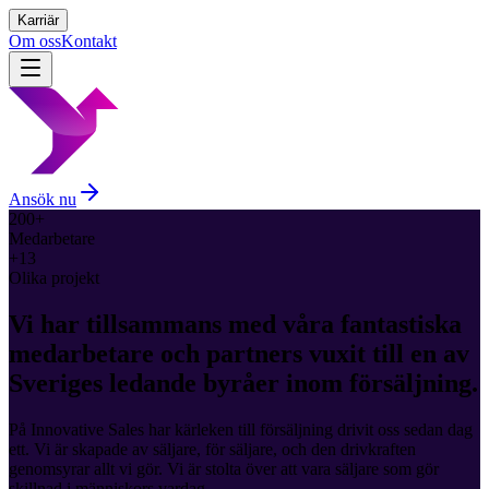
Karriär
Om oss
Kontakt
Ansök nu
200+
Medarbetare
+13
Olika projekt
Vi har tillsammans med våra fantastiska
medarbetare och partners vuxit till en av
Sveriges ledande byråer inom försäljning.
På Innovative Sales har kärleken till försäljning drivit oss sedan dag
ett. Vi är skapade av säljare, för säljare, och den drivkraften
genomsyrar allt vi gör. Vi är stolta över att vara säljare som gör
skillnad i människors vardag.