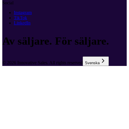
Social
Instagram
TikTok
LinkedIn
Av säljare. För säljare.
©
2026
Innovative Sales. All rights reserved
Svenska