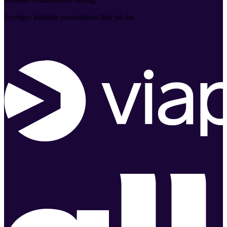
Sveriges ledande varumärken litar på oss